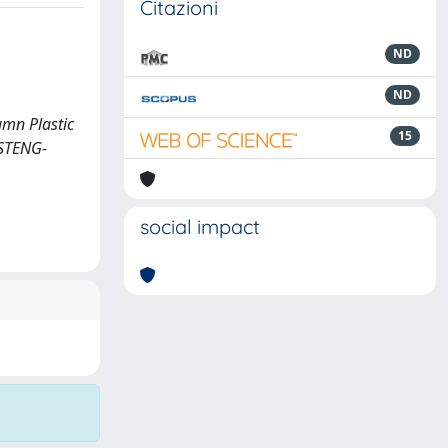
Citazioni
ND
ND
umn Plastic
15
.STENG-
social impact