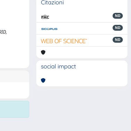
Citazioni
ND
ND
RID,
ND
social impact