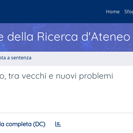
Home
Sfo
e della Ricerca d'Ateneo
ota a sentenza
o, tra vecchi e nuovi problemi
a completa (DC)