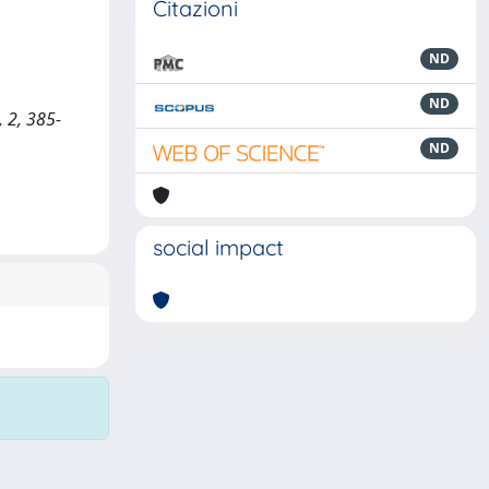
Citazioni
ND
ND
, 2, 385-
ND
social impact