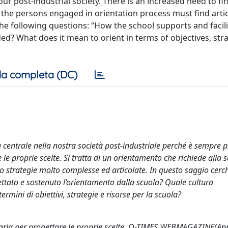
our post-industrial society. There is an increased need to f
nd the persons engaged in orientation process must find arti
the following questions: “How the school supports and facil
ded? What does it mean to orient in terms of objectives, str
a completa (DC)
centrale nella nostra società post-industriale perché è sempre p
 le proprie scelte. Si tratta di un orientamento che richiede alla 
po strategie molto complesse ed articolate. In questo saggio cer
tato e sostenuto l’orientamento dalla scuola? Quale cultura
rmini di obiettivi, strategie e risorse per la scuola?
saria per progettare le proprie scelte. Q-TIMES WEBMAGAZINE(Anno