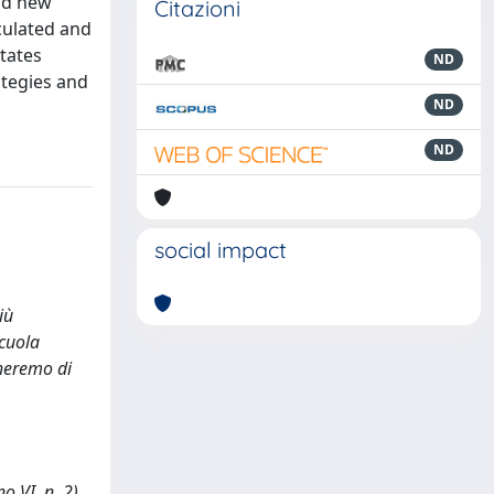
ind new
Citazioni
culated and
itates
ND
ategies and
ND
ND
social impact
iù
scuola
cheremo di
 VI, n. 2).