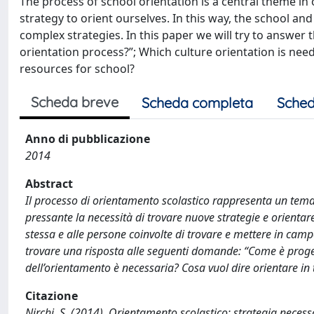
The process of school orientation is a central theme in 
strategy to orient ourselves. In this way, the school a
complex strategies. In this paper we will try to answer 
orientation process?”; Which culture orientation is nee
resources for school?
Scheda breve
Scheda completa
Sched
Anno di pubblicazione
2014
Abstract
Il processo di orientamento scolastico rappresenta un tema 
pressante la necessità di trovare nuove strategie e orientare
stessa e alle persone coinvolte di trovare e mettere in cam
trovare una risposta alle seguenti domande: “Come è proget
dell’orientamento è necessaria? Cosa vuol dire orientare in te
Citazione
Nirchi, S. (2014). Orientamento scolastico: strategia neces