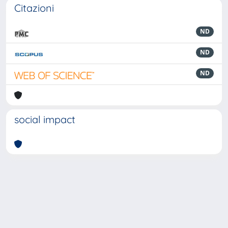
Citazioni
ND
ND
ND
social impact