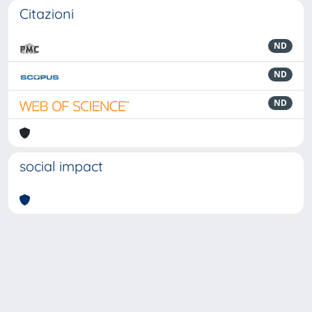
Citazioni
ND
ND
ND
social impact