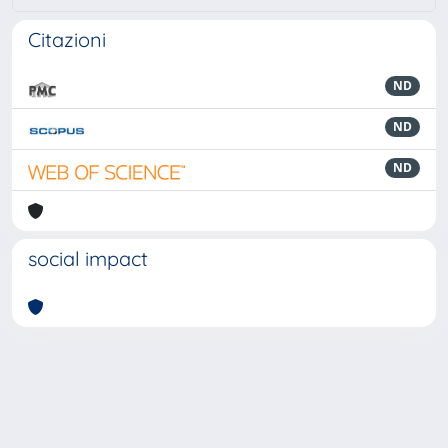
Citazioni
ND
ND
ND
social impact