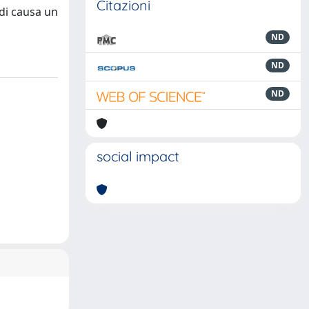
Citazioni
 di causa un
ND
ND
ND
social impact