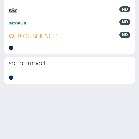
ND
ND
ND
social impact
Powered by
IRIS
-
about IRIS
-
Utilizzo dei cookie
-
Privacy
Copyright © 2026