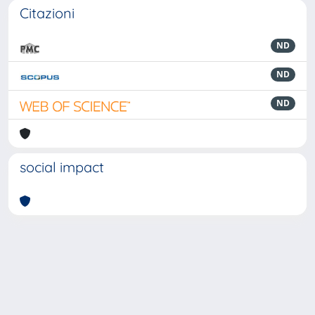
Citazioni
ND
ND
ND
social impact