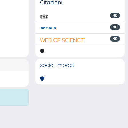
Citazioni
ND
ND
ND
social impact