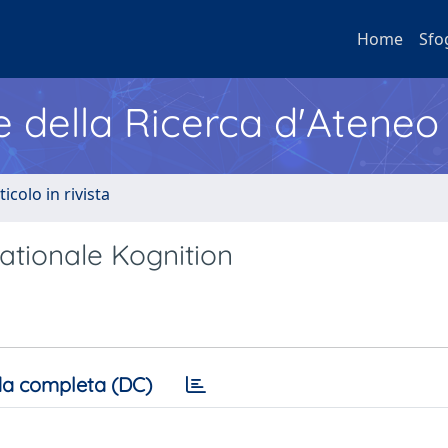
Home
Sfo
e della Ricerca d'Ateneo
ticolo in rivista
ationale Kognition
a completa (DC)