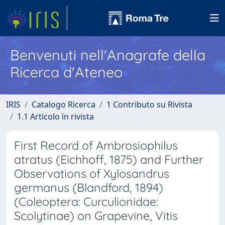
Benvenuti nell'Anagrafe della
Ricerca d'Ateneo
IRIS
Catalogo Ricerca
1 Contributo su Rivista
1.1 Articolo in rivista
First Record of Ambrosiophilus
atratus (Eichhoff, 1875) and Further
Observations of Xylosandrus
germanus (Blandford, 1894)
(Coleoptera: Curculionidae:
Scolytinae) on Grapevine, Vitis