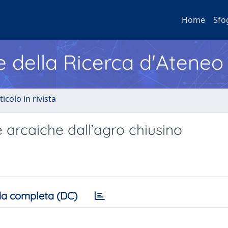
Home
Sfo
e della Ricerca d'Ateneo
ticolo in rivista
e arcaiche dall’agro chiusino
a completa (DC)