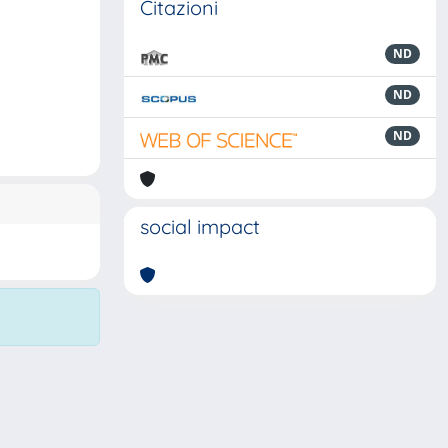
Citazioni
ND
ND
ND
social impact