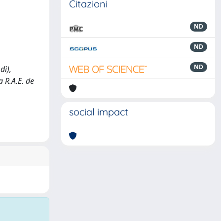
Citazioni
ND
ND
ND
di),
 R.A.E. de
social impact