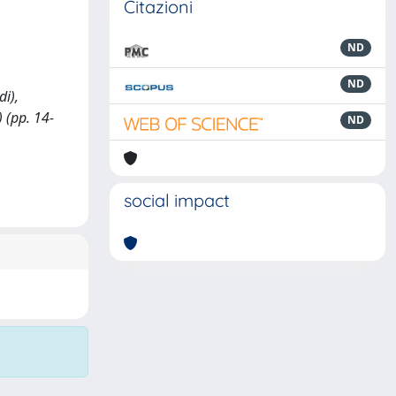
Citazioni
ND
ND
i),
(pp. 14-
ND
social impact