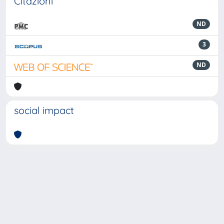
Citazioni
ND
3
ND
social impact
Powered by
IRIS
-
about IRIS
-