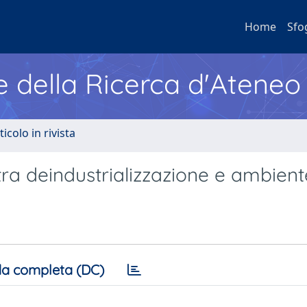
Home
Sfo
e della Ricerca d'Ateneo
ticolo in rivista
a deindustrializzazione e ambient
a completa (DC)