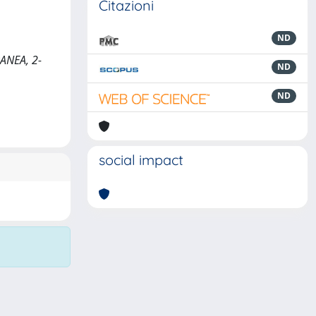
Citazioni
ND
ANEA, 2-
ND
ND
social impact