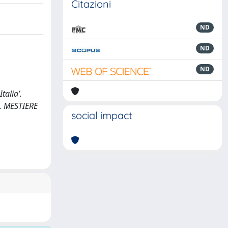
Citazioni
ND
ND
ND
talia’.
IL MESTIERE
social impact