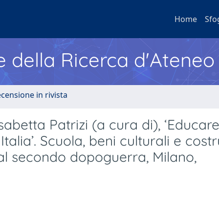
Home
Sfo
e della Ricerca d'Ateneo
ecensione in rivista
abetta Patrizi (a cura di), ‘Educare
talia’. Scuola, beni culturali e cost
à al secondo dopoguerra, Milano,