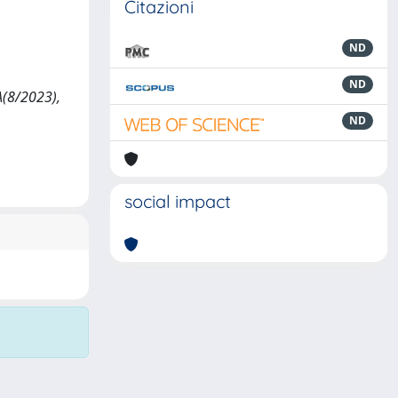
Citazioni
ND
ND
A(8/2023),
ND
social impact