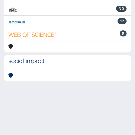
ND
12
9
social impact
Powered by
IRIS
-
about IRIS
-
Utilizzo dei cookie
-
Privacy
Copyright © 2026