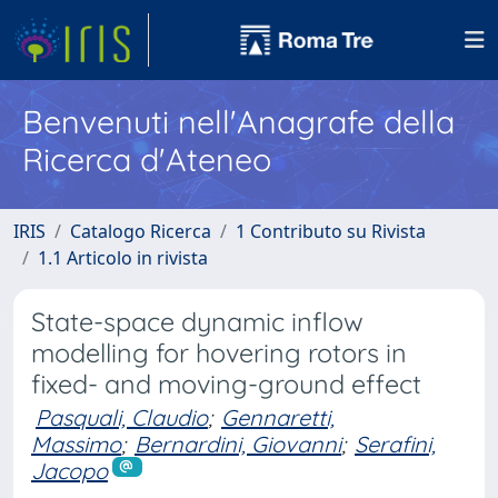
Benvenuti nell'Anagrafe della
Ricerca d'Ateneo
IRIS
Catalogo Ricerca
1 Contributo su Rivista
1.1 Articolo in rivista
State-space dynamic inflow
modelling for hovering rotors in
fixed- and moving-ground effect
Pasquali, Claudio
;
Gennaretti,
Massimo
;
Bernardini, Giovanni
;
Serafini,
Jacopo