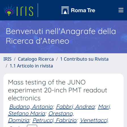
Benvenuti nell'Anagrafe della
Ricerca d'Ateneo
IRIS
Catalogo Ricerca
1 Contributo su Rivista
1.1 Articolo in rivista
Mass testing of the JUNO
experiment 20-inch PMT readout
electronics
Budano, Antonio
;
Fabbri, Andrea
;
Mari,
Stefano Maria
;
Orestano,
Domizia
;
Petrucci, Fabrizio
;
Venettacci,