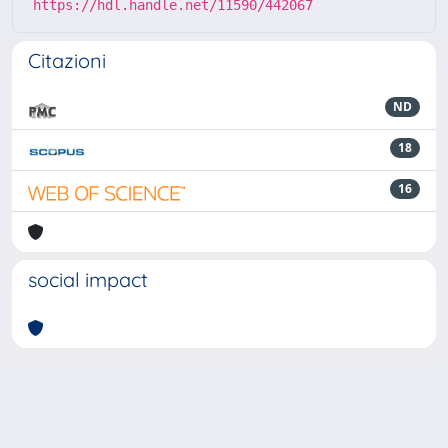
https://hdl.handle.net/11590/442067
Citazioni
ND
18
16
social impact