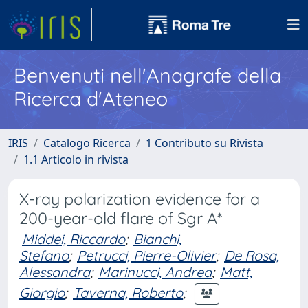
Benvenuti nell'Anagrafe della
Ricerca d'Ateneo
IRIS
Catalogo Ricerca
1 Contributo su Rivista
1.1 Articolo in rivista
X-ray polarization evidence for a
200-year-old flare of Sgr A*
Middei, Riccardo
;
Bianchi,
Stefano
;
Petrucci, Pierre-Olivier
;
De Rosa,
Alessandra
;
Marinucci, Andrea
;
Matt,
Giorgio
;
Taverna, Roberto
;