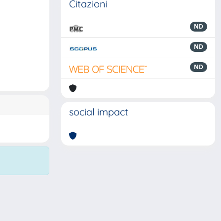
Citazioni
ND
ND
ND
social impact