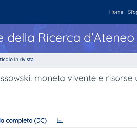
Home
Sfo
e della Ricerca d'Ateneo
ticolo in rivista
ossowski: moneta vivente e risors
a completa (DC)