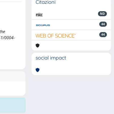
Citazioni
ND
44
 the
44
51/0004-
social impact