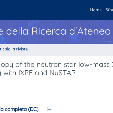
Home
Sfo
e della Ricerca d'Ateneo
ticolo in rivista
copy of the neutron star low-mass 
dy with IXPE and NuSTAR
a completa (DC)