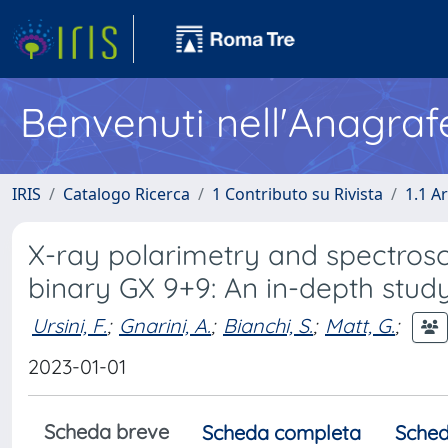
Benvenuti nell'Anagraf
IRIS
Catalogo Ricerca
1 Contributo su Rivista
1.1 Ar
X-ray polarimetry and spectros
binary GX 9+9: An in-depth stu
Ursini, F.
;
Gnarini, A.
;
Bianchi, S.
;
Matt, G.
;
2023-01-01
Scheda breve
Scheda completa
Sched