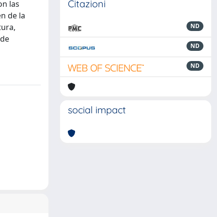
Citazioni
on las
n de la
tura,
ND
 de
ND
ND
social impact