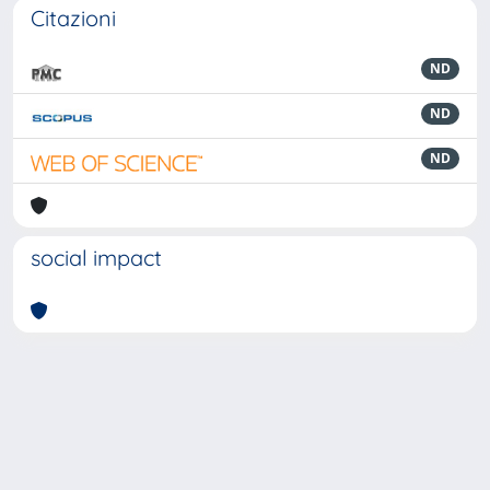
Citazioni
ND
ND
ND
social impact