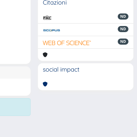
Citazioni
ND
ND
ND
social impact