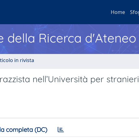
Home
Sfo
e della Ricerca d'Ateneo
ticolo in rivista
azzista nell’Università per stranieri
a completa (DC)