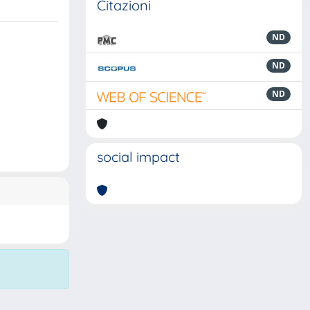
Citazioni
ND
ND
ND
social impact