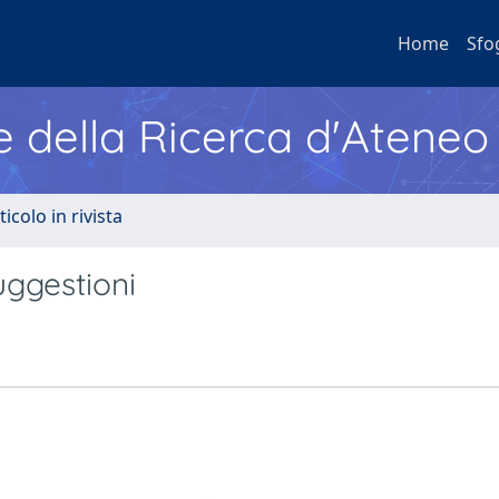
Home
Sfo
e della Ricerca d'Ateneo
ticolo in rivista
uggestioni