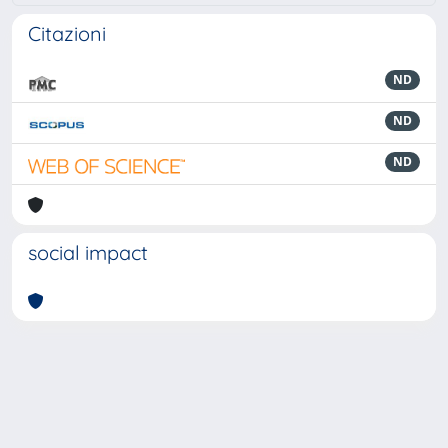
Citazioni
ND
ND
ND
social impact