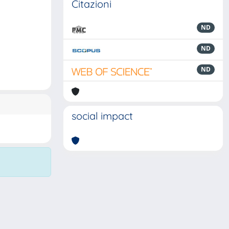
Citazioni
ND
ND
ND
social impact