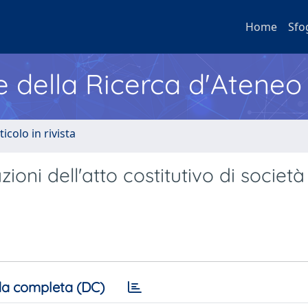
Home
Sfo
e della Ricerca d'Ateneo
ticolo in rivista
ioni dell'atto costitutivo di società
a completa (DC)