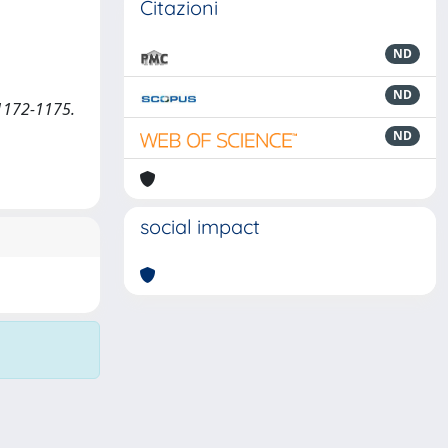
Citazioni
ND
ND
 1172-1175.
ND
social impact