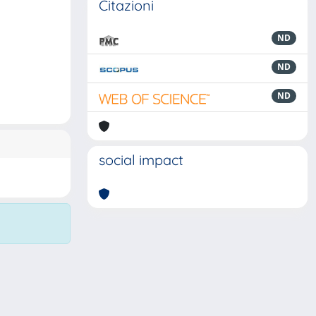
Citazioni
ND
ND
ND
social impact