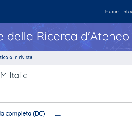
Home
Sfo
e della Ricerca d'Ateneo
ticolo in rivista
M Italia
a completa (DC)