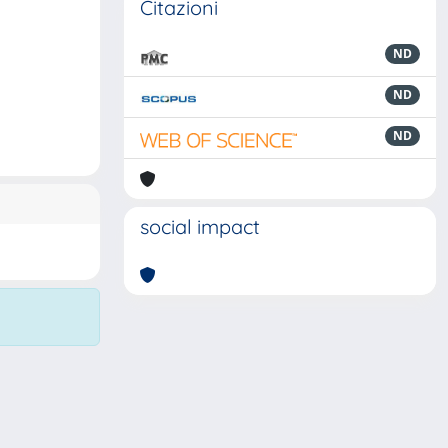
Citazioni
ND
ND
ND
social impact