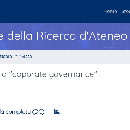
Home
Sfo
e della Ricerca d'Ateneo
ticolo in rivista
ella "coporate governance"
a completa (DC)