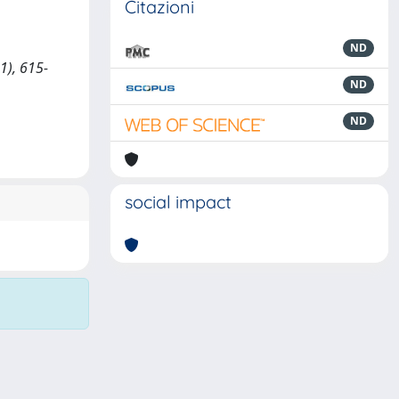
Citazioni
ND
1), 615-
ND
ND
social impact