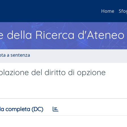
Home
Sfo
e della Ricerca d'Ateneo
ota a sentenza
olazione del diritto di opzione
a completa (DC)