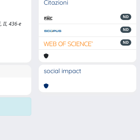
Citazioni
ND
 II, 436-e
ND
ND
social impact