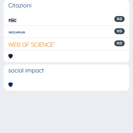
Citazioni
ND
ND
ND
social impact