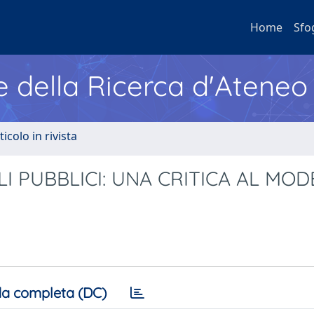
Home
Sfo
e della Ricerca d'Ateneo
ticolo in rivista
LI PUBBLICI: UNA CRITICA AL MO
a completa (DC)