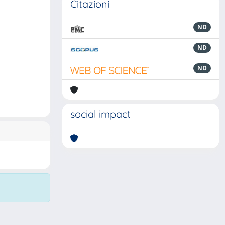
Citazioni
ND
ND
ND
social impact