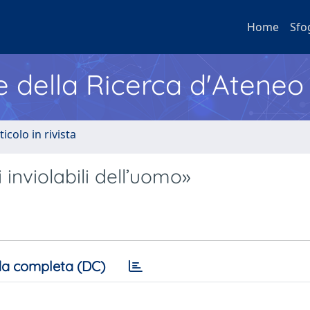
Home
Sfo
e della Ricerca d'Ateneo
ticolo in rivista
i inviolabili dell’uomo»
a completa (DC)