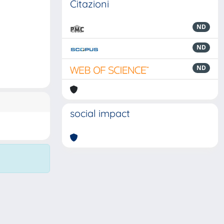
Citazioni
ND
ND
ND
social impact