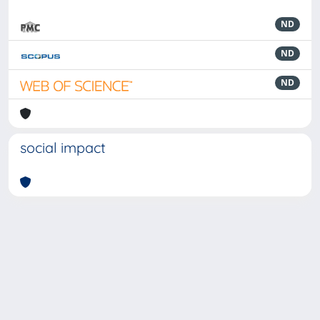
ND
ND
ND
social impact
Powered by
IRIS
-
about IRIS
-
Utilizzo dei cookie
-
Privacy
Copyright © 2026