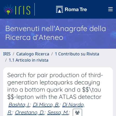
Benvenuti nell'Anagrafe della
Ricerca d'Ateneo
IRIS
Catalogo Ricerca
1 Contributo su Rivista
1.1 Articolo in rivista
Search for pair production of third-
generation leptoquarks decaying
into a bottom quark and a $$\tau
$$-lepton with the ATLAS detector
Bashta, I.
;
Di Micco, B.
;
Di Nardo,
R.
;
Orestano, D.
;
Sessa, M.
;