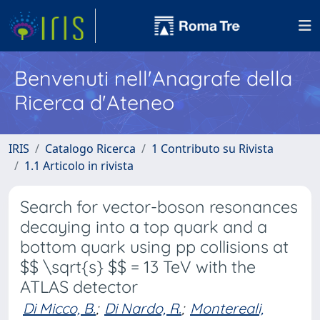
Benvenuti nell'Anagrafe della
Ricerca d'Ateneo
IRIS
Catalogo Ricerca
1 Contributo su Rivista
1.1 Articolo in rivista
Search for vector-boson resonances
decaying into a top quark and a
bottom quark using pp collisions at
$$ \sqrt{s} $$ = 13 TeV with the
ATLAS detector
Di Micco, B.
;
Di Nardo, R.
;
Montereali,