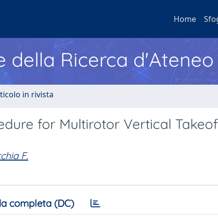
Home
Sfo
e della Ricerca d'Ateneo
ticolo in rivista
ure for Multirotor Vertical Takeo
chia F.
a completa (DC)