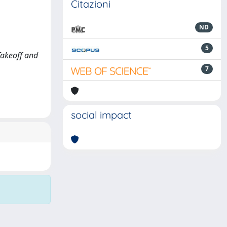
Citazioni
ND
5
Takeoff and
7
social impact