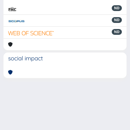
ND
ND
ND
social impact
Powered by
IRIS
-
about IRIS
-
Utilizzo dei cookie
-
Privacy
Copyright © 2026