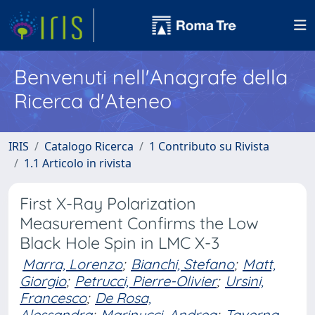
Benvenuti nell'Anagrafe della
Ricerca d'Ateneo
IRIS
Catalogo Ricerca
1 Contributo su Rivista
1.1 Articolo in rivista
First X-Ray Polarization
Measurement Confirms the Low
Black Hole Spin in LMC X-3
Marra, Lorenzo
;
Bianchi, Stefano
;
Matt,
Giorgio
;
Petrucci, Pierre-Olivier
;
Ursini,
Francesco
;
De Rosa,
Alessandra
;
Marinucci, Andrea
;
Taverna,