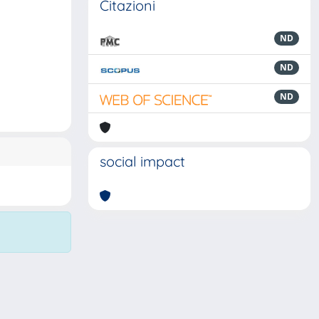
Citazioni
ND
ND
ND
social impact