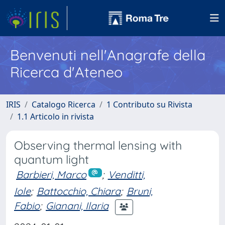
Benvenuti nell'Anagrafe della
Ricerca d'Ateneo
IRIS
Catalogo Ricerca
1 Contributo su Rivista
1.1 Articolo in rivista
Observing thermal lensing with
quantum light
Barbieri, Marco
;
Venditti,
Iole
;
Battocchio, Chiara
;
Bruni,
Fabio
;
Gianani, Ilaria