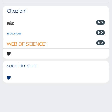
Citazioni
ND
ND
ND
social impact