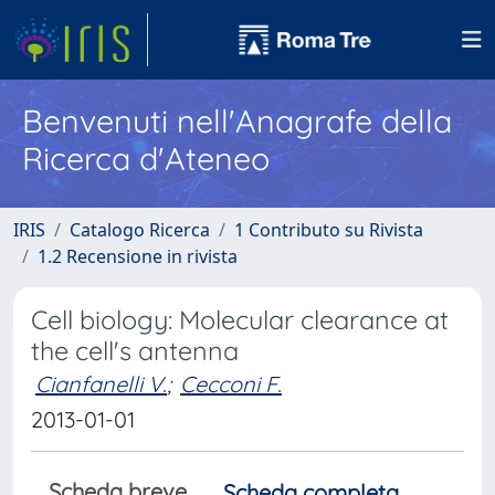
Benvenuti nell'Anagrafe della
Ricerca d'Ateneo
IRIS
Catalogo Ricerca
1 Contributo su Rivista
1.2 Recensione in rivista
Cell biology: Molecular clearance at
the cell's antenna
Cianfanelli V.
;
Cecconi F.
2013-01-01
Scheda breve
Scheda completa