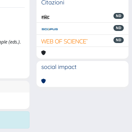
Citazioni
ND
ND
ND
ple (eds.).
social impact