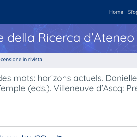
Home
Sfo
e della Ricerca d'Ateneo
ecensione in rivista
es mots: horizons actuels. Danielle
Temple (eds.). Villeneuve d’Ascq: Pr