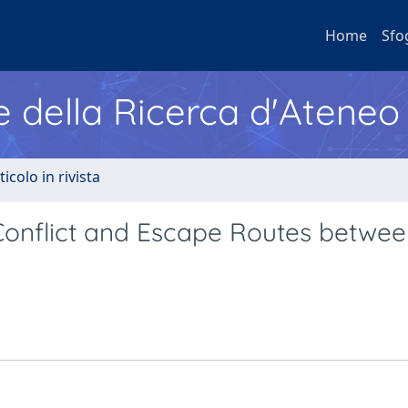
Home
Sfo
e della Ricerca d'Ateneo
ticolo in rivista
, Conflict and Escape Routes betwe