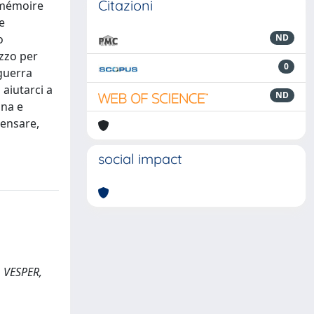
Citazioni
a mémoire
e
o
ND
ezzo per
0
guerra
 aiutarci a
ND
ana e
pensare,
social impact
. VESPER,