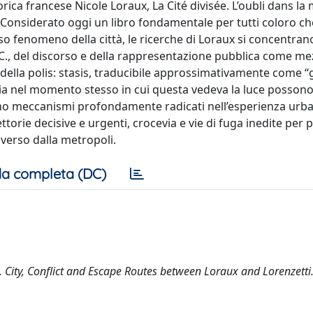
orica francese Nicole Loraux, La Cité divisée. L’oubli dans l
. Considerato oggi un libro fondamentale per tutti coloro ch
 fenomeno della città, le ricerche di Loraux si concentran
 a.C., del discorso e della rappresentazione pubblica come m
della polis: stasis, traducibile approssimativamente come “
razia nel momento stesso in cui questa vedeva la luce possono
no meccanismi profondamente radicati nell’esperienza urb
orie decisive e urgenti, crocevia e vie di fuga inedite per 
iverso dalla metropoli.
a completa (DC)
dit. City, Conflict and Escape Routes between Loraux and Lorenzetti